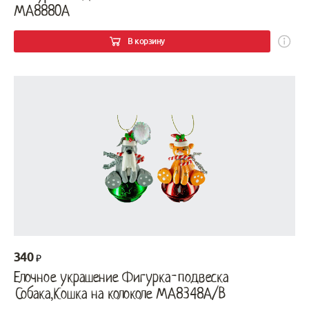
MA8880A
В корзину
340
Елочное украшение Фигурка-подвеска
Собака,Кошка на колоколе MA8348A/B