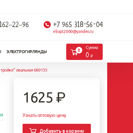
 162–22–96
+7 965 318-56-04
eliopt2000@yandex.ru
Сумма
0
Ы
ЭЛЕКТРОГИРЛЯНДЫ
0
 тройке" овальная 680135
1625
₽
ии
Узнать оптовую цену
Добавить в корзину