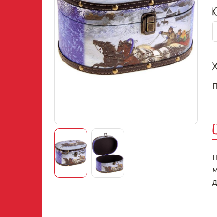
К
Х
П
Ш
м
д