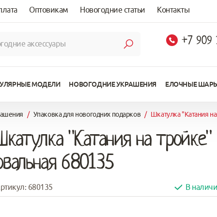
плата
Оптовикам
Новогодние статьи
Контакты
+7 909
УЛЯРНЫЕ МОДЕЛИ
НОВОГОДНИЕ УКРАШЕНИЯ
ЕЛОЧНЫЕ ШАР
рашения
/
Упаковка для новогодних подарков
/
Шкатулка "Катания на
Шкатулка "Катания на тройке"
овальная 680135
ртикул: 680135
В налич