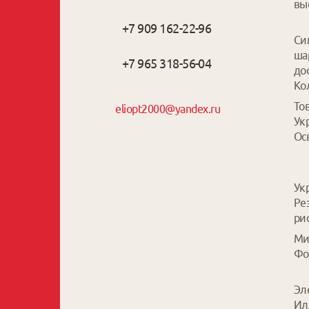
вы
+7 909 162-22-96
Си
ша
+7 965 318-56-04
до
Ко
То
eliopt2000@yandex.ru
Ук
Ос
Ук
Ре
ри
Ми
Фо
Эл
Ил