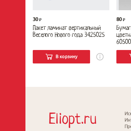
30
80
Пакет ламинат вертикальный
Бумаг
Веселого Нового года 3425025
цветн
60500
В корзину
Eliopt.ru
Ис
Ин
Пр