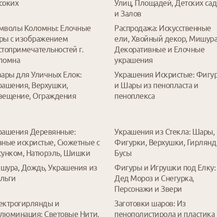
соких
Улиц, Площадей, Детских са
и Залов
мволы Коломны: Елочные
Распродажа: Искусственные
ры с изображением
ели, Хвойный декор, Мишура
стопримечательностей г.
Декоративные и Елочные
ломна
украшения
вары для Уличных Елок:
Украшения Искристые: Фигу
рашения, Верхушки,
и Шары из пенопласта и
вещение, Ограждения
пеноплекса
рашения Деревянные:
Украшения из Стекла: Шары,
зные искристые, Сюжетные с
Фигурки, Верхушки, Гирлянд
сунком, Натюрэль, Шишки
Бусы
шура, Дождь, Украшения из
Фигуры и Игрушки под Елку:
льги
Дед Мороз и Снегурка,
Персонажи и Звери
ектрогирлянды и
Заготовки шаров: Из
люминация: Световые Нити,
пенополистирола и пластика