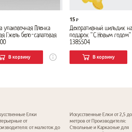
15
а упаковочная Пленка
Декоративный шильдик н
ая Гжель бело-салатовая
подарок "С Новым годом"
00
1385504
В корзину
В корзину
кусственные Елки
Искусственные Елки от 2,5 до
терьерные от
метров от Производителя:
оизводителя: от малюток до
Ствольные и Каркасные для